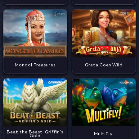
Mongol Treasures
Greta Goes Wild
Beat the Beast: Griffin's
MultiFly!
Gold