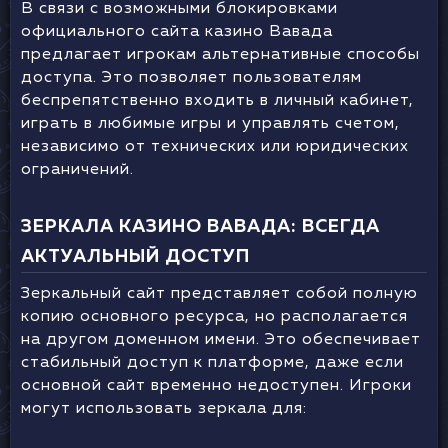
В связи с возможными блокировками
официального сайта казино Вавада
предлагает игрокам альтернативные способы
доступа. Это позволяет пользователям
беспрепятственно входить в личный кабинет,
играть в любимые игры и управлять счетом,
независимо от технических или юридических
ограничений.
ЗЕРКАЛА КАЗИНО ВАВАДА: ВСЕГДА
АКТУАЛЬНЫЙ ДОСТУП
Зеркальный сайт представляет собой полную
копию основного ресурса, но располагается
на другом доменном имени. Это обеспечивает
стабильный доступ к платформе, даже если
основной сайт временно недоступен. Игроки
могут использовать зеркала для: