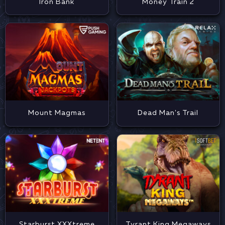
Iron Bank
Money Train 2
Mount Magmas
Dead Man's Trail
Starburst XXXtreme
Tyrant King Megaways