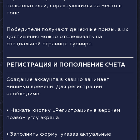
пользователей, соревнующихся за место в
топе.
Победители получают денежные призы, а их
достижения можно отслеживать на
специальной странице турнира.
РЕГИСТРАЦИЯ И ПОПОЛНЕНИЕ СЧЕТА
Создание аккаунта в казино занимает
минимум времени. Для регистрации
необходимо:
⦁ Нажать кнопку «Регистрация» в верхнем
правом углу экрана.
⦁ Заполнить форму, указав актуальные