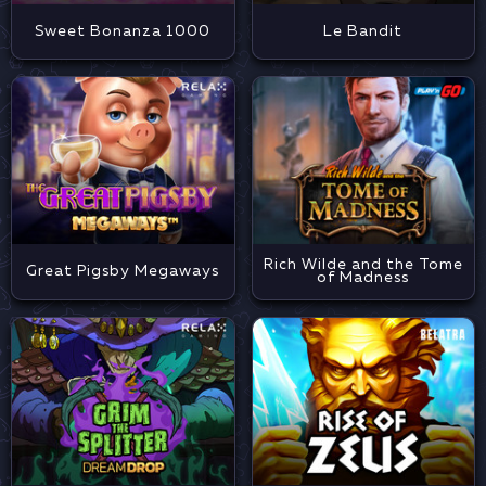
Sweet Bonanza 1000
Le Bandit
Rich Wilde and the Tome
Great Pigsby Megaways
of Madness