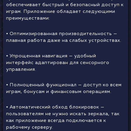
обеспечивает быстрый и безопасный доступ к
играм. Приложение обладает следующими
преимуществами:
⦁ Оптимизированная производительность —
плавная работа даже на слабых устройствах.
⦁ Упрощенная навигация — удобный
интерфейс адаптирован для сенсорного
управления.
⦁ Полноценный функционал — доступ ко всем
играм, бонусам и финансовым операциям.
⦁ Автоматический обход блокировок —
пользователям не нужно искать зеркала, так
как приложение всегда подключается к
рабочему серверу.