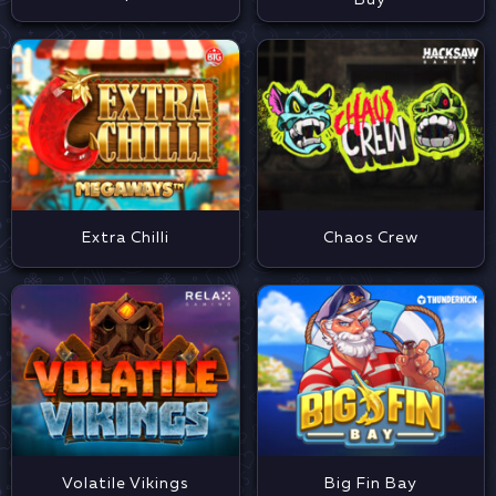
Extra Chilli
Chaos Crew
Volatile Vikings
Big Fin Bay