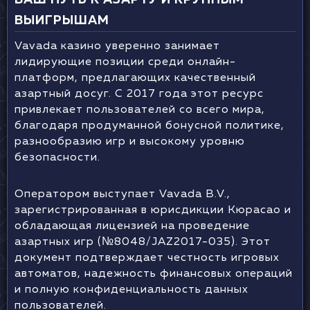
ВЫИГРЫШАМ
Vavada казино уверенно занимает
лидирующие позиции среди онлайн-
платформ, предлагающих качественный
азартный досуг. С 2017 года этот ресурс
привлекает пользователей со всего мира,
благодаря продуманной бонусной политике,
разнообразию игр и высокому уровню
безопасности.
Оператором выступает Vavada B.V.,
зарегистрированная в юрисдикции Кюрасао и
обладающая лицензией на проведение
азартных игр (№8048/JAZ2017-035). Этот
документ подтверждает честность игровых
автоматов, надежность финансовых операций
и полную конфиденциальность данных
пользователей.