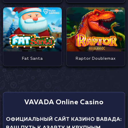
Fat Santa
Raptor Doublemax
VAVADA Online Casino
ОФИЦИАЛЬНЫЙ САЙТ КАЗИНО ВАВАДА:
ВАШ ПУТЬ К АЗАРТУ И КРУПНЫМ