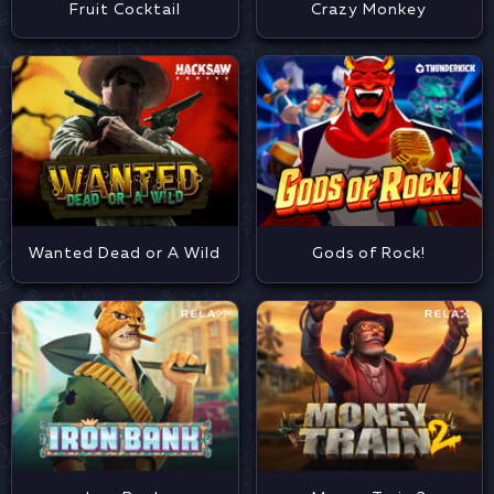
Fruit Cocktail
Crazy Monkey
Wanted Dead or A Wild
Gods of Rock!