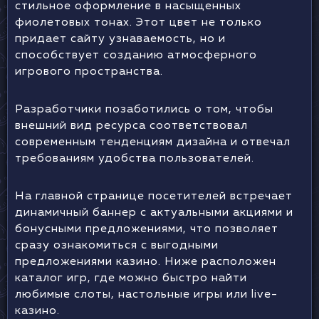
стильное оформление в насыщенных
фиолетовых тонах. Этот цвет не только
придает сайту узнаваемость, но и
способствует созданию атмосферного
игрового пространства.
Разработчики позаботились о том, чтобы
внешний вид ресурса соответствовал
современным тенденциям дизайна и отвечал
требованиям удобства пользователей.
На главной странице посетителей встречает
динамичный баннер с актуальными акциями и
бонусными предложениями, что позволяет
сразу ознакомиться с выгодными
предложениями казино. Ниже расположен
каталог игр, где можно быстро найти
любимые слоты, настольные игры или live-
казино.